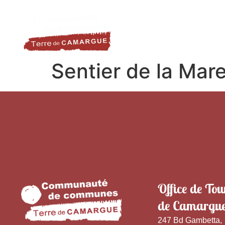
contenu
LA DESTINATION
LE TER
principal
Sentier de la Mar
Office de Tou
de Camargu
247 Bd Gambetta,