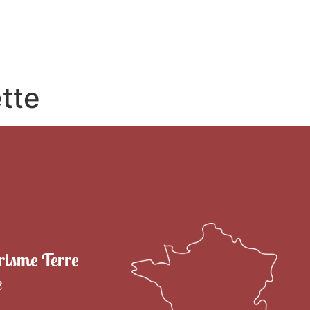
RITOIRE
VENIR EN TERRE DE CAMARGUE
SÉJOU
ette
risme Terre
e