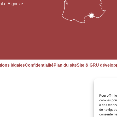
nt-d’Aigouze
ions légales
Confidentialité
Plan du site
Site & GRU dévelop
Pour offrir 
cookies pour
à ces techn
de navigatio
consentement