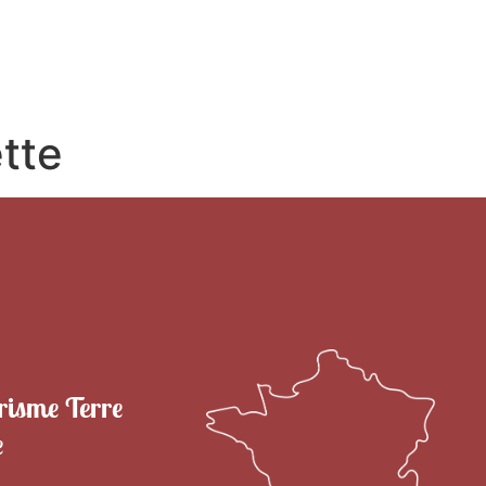
RITOIRE
VENIR EN TERRE DE CAMARGUE
SÉJOU
ette
risme Terre
e