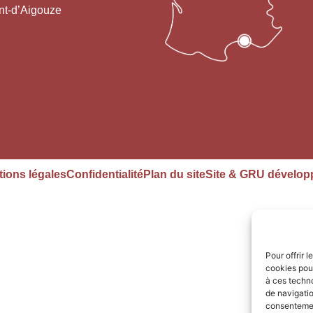
nt-d’Aigouze
ions légales
Confidentialité
Plan du site
Site & GRU dévelop
Pour offrir 
cookies pour
à ces techn
de navigatio
consentement