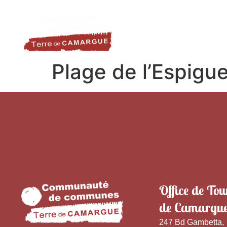
contenu
LA DESTINATION
LE TER
principal
Plage de l’Espigu
Office de Tou
de Camargu
247 Bd Gambetta,