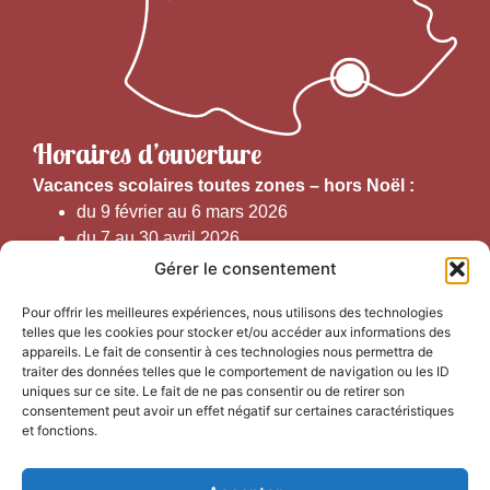
Horaires d’ouverture
V
acances scolaires toutes zones – hors Noël :
du 9 février au 6 mars 2026
du 7 au 30 avril 2026
du 1er juin au 30 septembre 2026
Gérer le consentement
du 19 au 30 octobre 2026
Pour offrir les meilleures expériences, nous utilisons des technologies
telles que les cookies pour stocker et/ou accéder aux informations des
Horaires d’ouverture au public :
appareils. Le fait de consentir à ces technologies nous permettra de
traiter des données telles que le comportement de navigation ou les ID
uniques sur ce site. Le fait de ne pas consentir ou de retirer son
Du 1er septembre au 30 juin 2026 (hors juillet et août)
consentement peut avoir un effet négatif sur certaines caractéristiques
du lundi au vendredi de 9h50 à 12h30 et de
et fonctions.
13h15 à 17h00