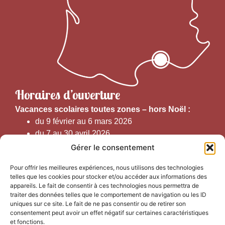
Horaires d’ouverture
V
acances scolaires toutes zones – hors Noël :
du 9 février au 6 mars 2026
du 7 au 30 avril 2026
du 1er juin au 30 septembre 2026
Gérer le consentement
du 19 au 30 octobre 2026
Pour offrir les meilleures expériences, nous utilisons des technologies
telles que les cookies pour stocker et/ou accéder aux informations des
Horaires d’ouverture au public :
appareils. Le fait de consentir à ces technologies nous permettra de
traiter des données telles que le comportement de navigation ou les ID
uniques sur ce site. Le fait de ne pas consentir ou de retirer son
Du 1er septembre au 30 juin 2026 (hors juillet et août)
consentement peut avoir un effet négatif sur certaines caractéristiques
du lundi au vendredi de 9h50 à 12h30 et de
et fonctions.