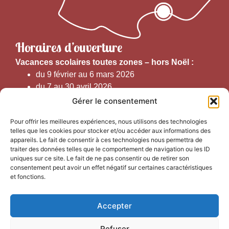
Horaires d’ouverture
V
acances scolaires toutes zones – hors Noël :
du 9 février au 6 mars 2026
du 7 au 30 avril 2026
du 1er juin au 30 septembre 2026
Gérer le consentement
du 19 au 30 octobre 2026
Pour offrir les meilleures expériences, nous utilisons des technologies
telles que les cookies pour stocker et/ou accéder aux informations des
Horaires d’ouverture au public :
appareils. Le fait de consentir à ces technologies nous permettra de
traiter des données telles que le comportement de navigation ou les ID
uniques sur ce site. Le fait de ne pas consentir ou de retirer son
Du 1er septembre au 30 juin 2026 (hors juillet et août)
consentement peut avoir un effet négatif sur certaines caractéristiques
du lundi au vendredi de 9h50 à 12h30 et de
et fonctions.
13h15 à 17h00
Accepter
Du 1er juillet au 31 août 2026
du lundi au samedi de 9h00 à 14h00
Refuser