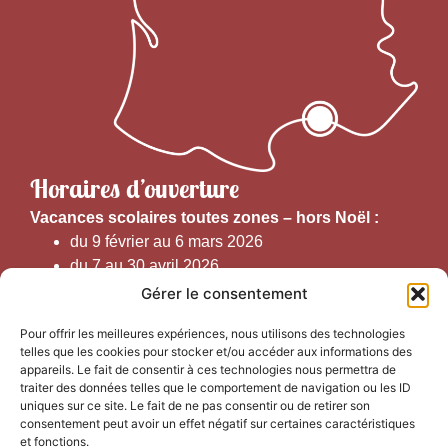
Horaires d’ouverture
V
acances scolaires toutes zones – hors Noël :
du 9 février au 6 mars 2026
du 7 au 30 avril 2026
du 1er juin au 30 septembre 2026
Gérer le consentement
du 19 au 30 octobre 2026
Pour offrir les meilleures expériences, nous utilisons des technologies
telles que les cookies pour stocker et/ou accéder aux informations des
Horaires d’ouverture au public :
appareils. Le fait de consentir à ces technologies nous permettra de
traiter des données telles que le comportement de navigation ou les ID
uniques sur ce site. Le fait de ne pas consentir ou de retirer son
Du 1er septembre au 30 juin 2026 (hors juillet et août)
consentement peut avoir un effet négatif sur certaines caractéristiques
du lundi au vendredi de 9h50 à 12h30 et de
et fonctions.