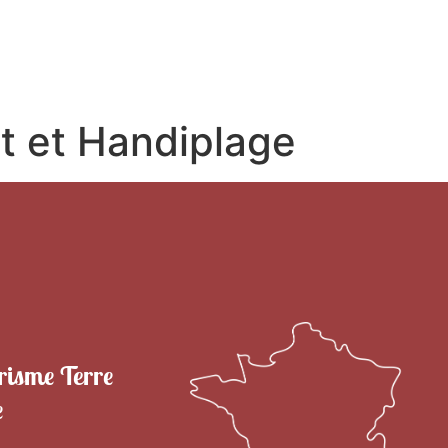
RITOIRE
VENIR EN TERRE DE CAMARGUE
SÉJOU
t et Handiplage
risme Terre
e