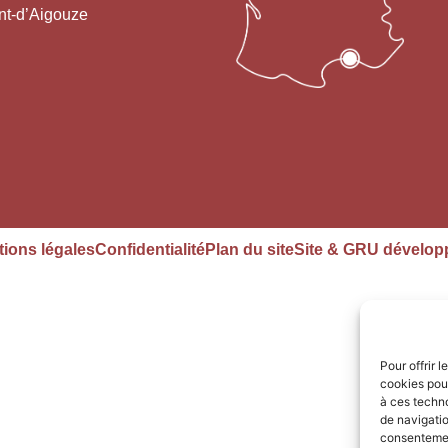
nt-d’Aigouze
ions légales
Confidentialité
Plan du site
Site & GRU dévelop
Pour offrir 
cookies pour
à ces techn
de navigatio
consentement