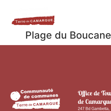
contenu
LA DESTINATION
LE TER
principal
Plage du Boucane
Office de Tou
de Camargu
247 Bd Gambetta,