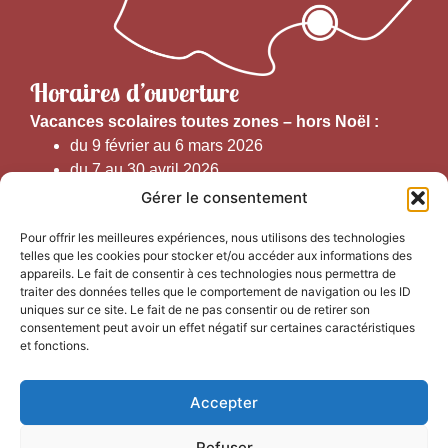
Horaires d’ouverture
V
acances scolaires toutes zones – hors Noël :
du 9 février au 6 mars 2026
du 7 au 30 avril 2026
du 1er juin au 30 septembre 2026
Gérer le consentement
du 19 au 30 octobre 2026
Pour offrir les meilleures expériences, nous utilisons des technologies
telles que les cookies pour stocker et/ou accéder aux informations des
Horaires d’ouverture au public :
appareils. Le fait de consentir à ces technologies nous permettra de
traiter des données telles que le comportement de navigation ou les ID
uniques sur ce site. Le fait de ne pas consentir ou de retirer son
Du 1er septembre au 30 juin 2026 (hors juillet et août)
consentement peut avoir un effet négatif sur certaines caractéristiques
du lundi au vendredi de 9h50 à 12h30 et de
et fonctions.
13h15 à 17h00
Accepter
Du 1er juillet au 31 août 2026
du lundi au samedi de 9h00 à 14h00
Refuser