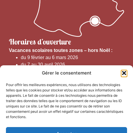
Horaires d’ouverture
V
acances scolaires toutes zones – hors Noël :
du 9 février au 6 mars 2026
du 7 au 30 avril 2026
du 1er juin au 30 septembre 2026
Gérer le consentement
du 19 au 30 octobre 2026
Pour offrir les meilleures expériences, nous utilisons des technologies
telles que les cookies pour stocker et/ou accéder aux informations des
Horaires d’ouverture au public :
appareils. Le fait de consentir à ces technologies nous permettra de
traiter des données telles que le comportement de navigation ou les ID
uniques sur ce site. Le fait de ne pas consentir ou de retirer son
Du 1er septembre au 30 juin 2026 (hors juillet et août)
consentement peut avoir un effet négatif sur certaines caractéristiques
du lundi au vendredi de 9h50 à 12h30 et de
et fonctions.
13h15 à 17h00