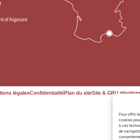
e
nt-d’Aigouze
ions légales
Confidentialité
Plan du site
Site & GRU dévelop
Pour offrir 
cookies pour
à ces techn
de navigatio
consentement