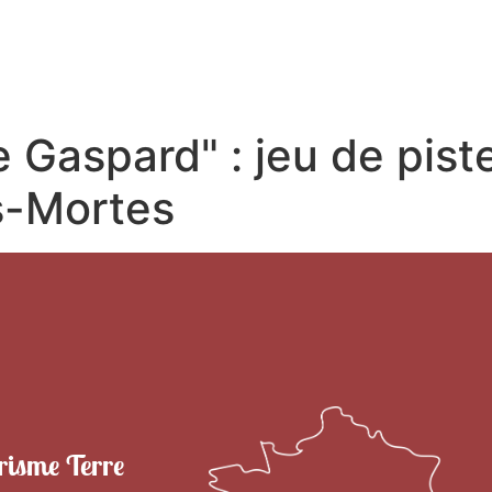
RITOIRE
VENIR EN TERRE DE CAMARGUE
SÉJOU
 Gaspard" : jeu de pist
s-Mortes
risme Terre