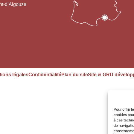
nt-d’Aigouze
ions légales
Confidentialité
Plan du site
Site & GRU dévelop
Pour offrir 
cookies pour
à ces techn
de navigatio
consentement