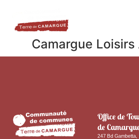
contenu
LA DESTINATION
LE TER
principal
Camargue Loisirs
Office de Tou
de Camargu
247 Bd Gambetta,