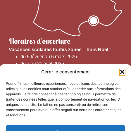
Horaires d’ouverture
V
acances scolaires toutes zones – hors Noël :
du 9 février au 6 mars 2026
du 7 au 30 avril 2026
du 1er juin au 30 septembre 2026
Gérer le consentement
du 19 au 30 octobre 2026
Pour offrir les meilleures expériences, nous utilisons des technologies
telles que les cookies pour stocker et/ou accéder aux informations des
Horaires d’ouverture au public :
appareils. Le fait de consentir à ces technologies nous permettra de
traiter des données telles que le comportement de navigation ou les ID
uniques sur ce site. Le fait de ne pas consentir ou de retirer son
Du 1er septembre au 30 juin 2026 (hors juillet et août)
consentement peut avoir un effet négatif sur certaines caractéristiques
du lundi au vendredi de 9h50 à 12h30 et de
et fonctions.
13h15 à 17h00