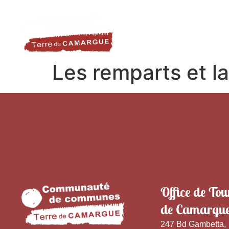
contenu
LA DESTINATION
LE TER
principal
Les remparts et l
Office de Tou
de Camargu
247 Bd Gambetta,