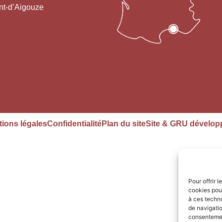
nt-d’Aigouze
ions légales
Confidentialité
Plan du site
Site & GRU dévelop
Pour offrir 
cookies pour
à ces techn
de navigatio
consentement