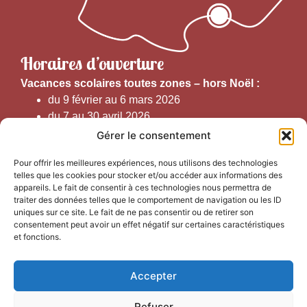
Horaires d’ouverture
V
acances scolaires toutes zones – hors Noël :
du 9 février au 6 mars 2026
du 7 au 30 avril 2026
du 1er juin au 30 septembre 2026
Gérer le consentement
du 19 au 30 octobre 2026
Pour offrir les meilleures expériences, nous utilisons des technologies
telles que les cookies pour stocker et/ou accéder aux informations des
Horaires d’ouverture au public :
appareils. Le fait de consentir à ces technologies nous permettra de
traiter des données telles que le comportement de navigation ou les ID
uniques sur ce site. Le fait de ne pas consentir ou de retirer son
Du 1er septembre au 30 juin 2026 (hors juillet et août)
consentement peut avoir un effet négatif sur certaines caractéristiques
du lundi au vendredi de 9h50 à 12h30 et de
et fonctions.
13h15 à 17h00
Accepter
Du 1er juillet au 31 août 2026
du lundi au samedi de 9h00 à 14h00
Refuser