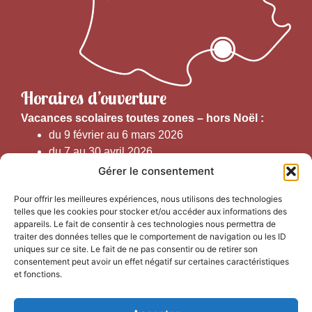
Horaires d’ouverture
V
acances scolaires toutes zones – hors Noël :
du 9 février au 6 mars 2026
du 7 au 30 avril 2026
du 1er juin au 30 septembre 2026
Gérer le consentement
du 19 au 30 octobre 2026
Pour offrir les meilleures expériences, nous utilisons des technologies
telles que les cookies pour stocker et/ou accéder aux informations des
Horaires d’ouverture au public :
appareils. Le fait de consentir à ces technologies nous permettra de
traiter des données telles que le comportement de navigation ou les ID
uniques sur ce site. Le fait de ne pas consentir ou de retirer son
Du 1er septembre au 30 juin 2026 (hors juillet et août)
consentement peut avoir un effet négatif sur certaines caractéristiques
du lundi au vendredi de 9h50 à 12h30 et de
et fonctions.
13h15 à 17h00