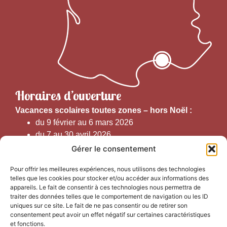
Horaires d’ouverture
V
acances scolaires toutes zones – hors Noël :
du 9 février au 6 mars 2026
du 7 au 30 avril 2026
du 1er juin au 30 septembre 2026
Gérer le consentement
du 19 au 30 octobre 2026
Pour offrir les meilleures expériences, nous utilisons des technologies
telles que les cookies pour stocker et/ou accéder aux informations des
Horaires d’ouverture au public :
appareils. Le fait de consentir à ces technologies nous permettra de
traiter des données telles que le comportement de navigation ou les ID
uniques sur ce site. Le fait de ne pas consentir ou de retirer son
Du 1er septembre au 30 juin 2026 (hors juillet et août)
consentement peut avoir un effet négatif sur certaines caractéristiques
du lundi au vendredi de 9h50 à 12h30 et de
et fonctions.