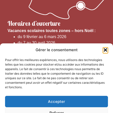
Horaires d’ouverture
V
acances scolaires toutes zones – hors Noël :
du 9 février au 6 mars 2026
du 7 au 30 avril 2026
du 1er juin au 30 septembre 2026
Gérer le consentement
du 19 au 30 octobre 2026
Pour offrir les meilleures expériences, nous utilisons des technologies
telles que les cookies pour stocker et/ou accéder aux informations des
Horaires d’ouverture au public :
appareils. Le fait de consentir à ces technologies nous permettra de
traiter des données telles que le comportement de navigation ou les ID
uniques sur ce site. Le fait de ne pas consentir ou de retirer son
Du 1er septembre au 30 juin 2026 (hors juillet et août)
consentement peut avoir un effet négatif sur certaines caractéristiques
du lundi au vendredi de 9h50 à 12h30 et de
et fonctions.
13h15 à 17h00
Accepter
Du 1er juillet au 31 août 2026
du lundi au samedi de 9h00 à 14h00
Refuser