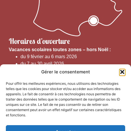
Horaires d’ouverture
V
acances scolaires toutes zones – hors Noël :
du 9 février au 6 mars 2026
du 7 au 30 avril 2026
du 1er juin au 30 septembre 2026
Gérer le consentement
du 19 au 30 octobre 2026
Pour offrir les meilleures expériences, nous utilisons des technologies
telles que les cookies pour stocker et/ou accéder aux informations des
Horaires d’ouverture au public :
appareils. Le fait de consentir à ces technologies nous permettra de
traiter des données telles que le comportement de navigation ou les ID
uniques sur ce site. Le fait de ne pas consentir ou de retirer son
Du 1er septembre au 30 juin 2026 (hors juillet et août)
consentement peut avoir un effet négatif sur certaines caractéristiques
du lundi au vendredi de 9h50 à 12h30 et de
et fonctions.
13h15 à 17h00