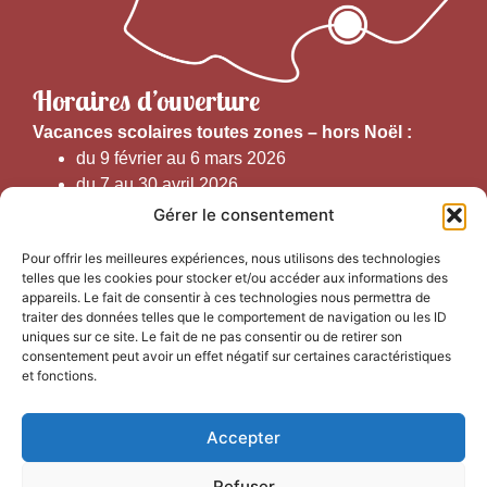
Horaires d’ouverture
V
acances scolaires toutes zones – hors Noël :
du 9 février au 6 mars 2026
du 7 au 30 avril 2026
du 1er juin au 30 septembre 2026
Gérer le consentement
du 19 au 30 octobre 2026
Pour offrir les meilleures expériences, nous utilisons des technologies
telles que les cookies pour stocker et/ou accéder aux informations des
Horaires d’ouverture au public :
appareils. Le fait de consentir à ces technologies nous permettra de
traiter des données telles que le comportement de navigation ou les ID
uniques sur ce site. Le fait de ne pas consentir ou de retirer son
Du 1er septembre au 30 juin 2026 (hors juillet et août)
consentement peut avoir un effet négatif sur certaines caractéristiques
du lundi au vendredi de 9h50 à 12h30 et de
et fonctions.
13h15 à 17h00
Accepter
Du 1er juillet au 31 août 2026
du lundi au samedi de 9h00 à 14h00
Refuser