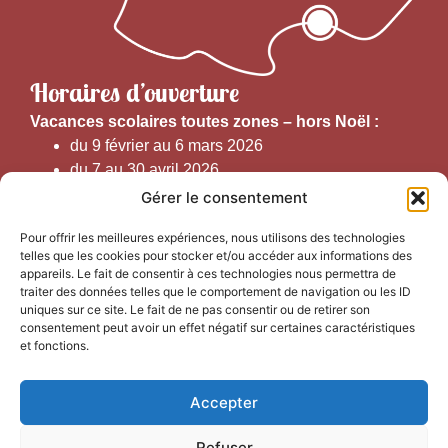
Horaires d’ouverture
V
acances scolaires toutes zones – hors Noël :
du 9 février au 6 mars 2026
du 7 au 30 avril 2026
du 1er juin au 30 septembre 2026
Gérer le consentement
du 19 au 30 octobre 2026
Pour offrir les meilleures expériences, nous utilisons des technologies
telles que les cookies pour stocker et/ou accéder aux informations des
Horaires d’ouverture au public :
appareils. Le fait de consentir à ces technologies nous permettra de
traiter des données telles que le comportement de navigation ou les ID
uniques sur ce site. Le fait de ne pas consentir ou de retirer son
Du 1er septembre au 30 juin 2026 (hors juillet et août)
consentement peut avoir un effet négatif sur certaines caractéristiques
du lundi au vendredi de 9h50 à 12h30 et de
et fonctions.
13h15 à 17h00
Accepter
Du 1er juillet au 31 août 2026
du lundi au samedi de 9h00 à 14h00
Refuser