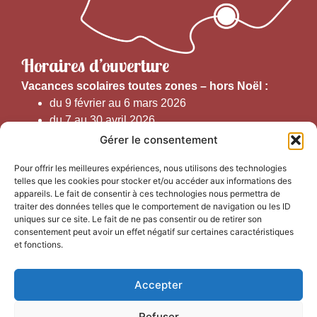
Horaires d’ouverture
V
acances scolaires toutes zones – hors Noël :
du 9 février au 6 mars 2026
du 7 au 30 avril 2026
du 1er juin au 30 septembre 2026
Gérer le consentement
du 19 au 30 octobre 2026
Pour offrir les meilleures expériences, nous utilisons des technologies
telles que les cookies pour stocker et/ou accéder aux informations des
Horaires d’ouverture au public :
appareils. Le fait de consentir à ces technologies nous permettra de
traiter des données telles que le comportement de navigation ou les ID
uniques sur ce site. Le fait de ne pas consentir ou de retirer son
Du 1er septembre au 30 juin 2026 (hors juillet et août)
consentement peut avoir un effet négatif sur certaines caractéristiques
du lundi au vendredi de 9h50 à 12h30 et de
et fonctions.
13h15 à 17h00
Accepter
Du 1er juillet au 31 août 2026
du lundi au samedi de 9h00 à 14h00
Refuser