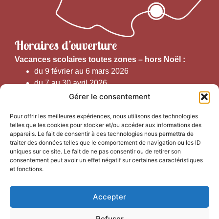
Horaires d’ouverture
V
acances scolaires toutes zones – hors Noël :
du 9 février au 6 mars 2026
du 7 au 30 avril 2026
du 1er juin au 30 septembre 2026
Gérer le consentement
du 19 au 30 octobre 2026
Pour offrir les meilleures expériences, nous utilisons des technologies
telles que les cookies pour stocker et/ou accéder aux informations des
Horaires d’ouverture au public :
appareils. Le fait de consentir à ces technologies nous permettra de
traiter des données telles que le comportement de navigation ou les ID
uniques sur ce site. Le fait de ne pas consentir ou de retirer son
Du 1er septembre au 30 juin 2026 (hors juillet et août)
consentement peut avoir un effet négatif sur certaines caractéristiques
du lundi au vendredi de 9h50 à 12h30 et de
et fonctions.
13h15 à 17h00
Accepter
Du 1er juillet au 31 août 2026
du lundi au samedi de 9h00 à 14h00
Refuser