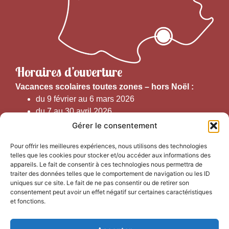
Horaires d’ouverture
V
acances scolaires toutes zones – hors Noël :
du 9 février au 6 mars 2026
du 7 au 30 avril 2026
du 1er juin au 30 septembre 2026
Gérer le consentement
du 19 au 30 octobre 2026
Pour offrir les meilleures expériences, nous utilisons des technologies
telles que les cookies pour stocker et/ou accéder aux informations des
Horaires d’ouverture au public :
appareils. Le fait de consentir à ces technologies nous permettra de
traiter des données telles que le comportement de navigation ou les ID
uniques sur ce site. Le fait de ne pas consentir ou de retirer son
Du 1er septembre au 30 juin 2026 (hors juillet et août)
consentement peut avoir un effet négatif sur certaines caractéristiques
du lundi au vendredi de 9h50 à 12h30 et de
et fonctions.
13h15 à 17h00