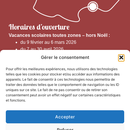
Horaires d’ouverture
V
acances scolaires toutes zones – hors Noël :
du 9 février au 6 mars 2026
du 7 au 30 avril 2026
du 1er juin au 30 septembre 2026
Gérer le consentement
du 19 au 30 octobre 2026
Pour offrir les meilleures expériences, nous utilisons des technologies
telles que les cookies pour stocker et/ou accéder aux informations des
Horaires d’ouverture au public :
appareils. Le fait de consentir à ces technologies nous permettra de
traiter des données telles que le comportement de navigation ou les ID
uniques sur ce site. Le fait de ne pas consentir ou de retirer son
Du 1er septembre au 30 juin 2026 (hors juillet et août)
consentement peut avoir un effet négatif sur certaines caractéristiques
du lundi au vendredi de 9h50 à 12h30 et de
et fonctions.
13h15 à 17h00
Accepter
Du 1er juillet au 31 août 2026
du lundi au samedi de 9h00 à 14h00
Refuser