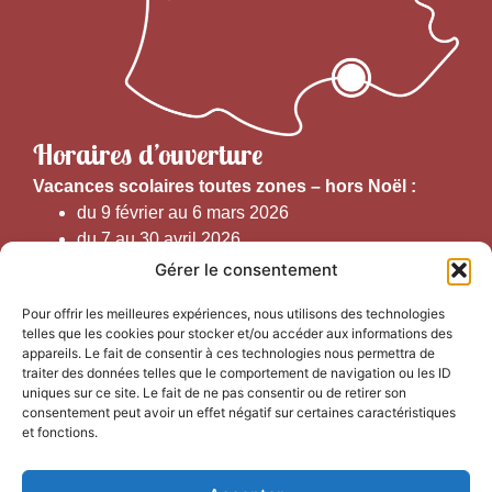
Horaires d’ouverture
V
acances scolaires toutes zones – hors Noël :
du 9 février au 6 mars 2026
du 7 au 30 avril 2026
du 1er juin au 30 septembre 2026
Gérer le consentement
du 19 au 30 octobre 2026
Pour offrir les meilleures expériences, nous utilisons des technologies
telles que les cookies pour stocker et/ou accéder aux informations des
Horaires d’ouverture au public :
appareils. Le fait de consentir à ces technologies nous permettra de
traiter des données telles que le comportement de navigation ou les ID
uniques sur ce site. Le fait de ne pas consentir ou de retirer son
Du 1er septembre au 30 juin 2026 (hors juillet et août)
consentement peut avoir un effet négatif sur certaines caractéristiques
du lundi au vendredi de 9h50 à 12h30 et de
et fonctions.
13h15 à 17h00