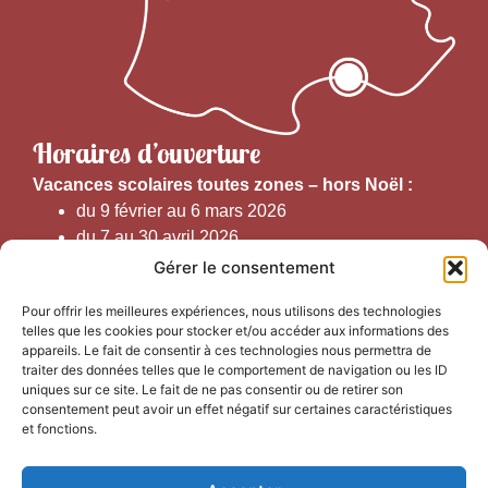
Horaires d’ouverture
V
acances scolaires toutes zones – hors Noël :
du 9 février au 6 mars 2026
du 7 au 30 avril 2026
du 1er juin au 30 septembre 2026
Gérer le consentement
du 19 au 30 octobre 2026
Pour offrir les meilleures expériences, nous utilisons des technologies
telles que les cookies pour stocker et/ou accéder aux informations des
Horaires d’ouverture au public :
appareils. Le fait de consentir à ces technologies nous permettra de
traiter des données telles que le comportement de navigation ou les ID
uniques sur ce site. Le fait de ne pas consentir ou de retirer son
Du 1er septembre au 30 juin 2026 (hors juillet et août)
consentement peut avoir un effet négatif sur certaines caractéristiques
du lundi au vendredi de 9h50 à 12h30 et de
et fonctions.
13h15 à 17h00