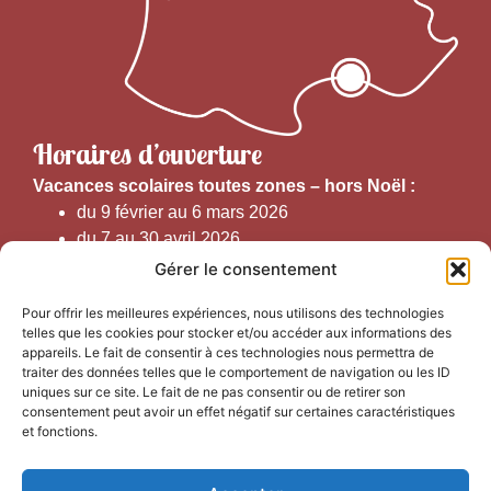
Horaires d’ouverture
V
acances scolaires toutes zones – hors Noël :
du 9 février au 6 mars 2026
du 7 au 30 avril 2026
du 1er juin au 30 septembre 2026
Gérer le consentement
du 19 au 30 octobre 2026
Pour offrir les meilleures expériences, nous utilisons des technologies
telles que les cookies pour stocker et/ou accéder aux informations des
Horaires d’ouverture au public :
appareils. Le fait de consentir à ces technologies nous permettra de
traiter des données telles que le comportement de navigation ou les ID
uniques sur ce site. Le fait de ne pas consentir ou de retirer son
Du 1er septembre au 30 juin 2026 (hors juillet et août)
consentement peut avoir un effet négatif sur certaines caractéristiques
du lundi au vendredi de 9h50 à 12h30 et de
et fonctions.
13h15 à 17h00