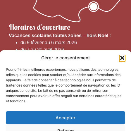
Horaires d’ouverture
V
acances scolaires toutes zones – hors Noël :
du 9 février au 6 mars 2026
du 7 au 30 avril 2026
du 1er juin au 30 septembre 2026
Gérer le consentement
du 19 au 30 octobre 2026
Pour offrir les meilleures expériences, nous utilisons des technologies
telles que les cookies pour stocker et/ou accéder aux informations des
Horaires d’ouverture au public :
appareils. Le fait de consentir à ces technologies nous permettra de
traiter des données telles que le comportement de navigation ou les ID
uniques sur ce site. Le fait de ne pas consentir ou de retirer son
Du 1er septembre au 30 juin 2026 (hors juillet et août)
consentement peut avoir un effet négatif sur certaines caractéristiques
du lundi au vendredi de 9h50 à 12h30 et de
et fonctions.
13h15 à 17h00
Accepter
Du 1er juillet au 31 août 2026
du lundi au samedi de 9h00 à 14h00
Refuser