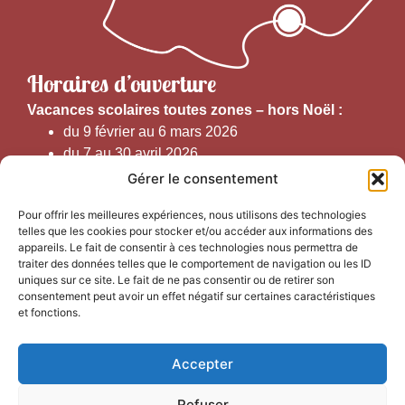
Horaires d’ouverture
V
acances scolaires toutes zones – hors Noël :
du 9 février au 6 mars 2026
du 7 au 30 avril 2026
du 1er juin au 30 septembre 2026
Gérer le consentement
du 19 au 30 octobre 2026
Pour offrir les meilleures expériences, nous utilisons des technologies
telles que les cookies pour stocker et/ou accéder aux informations des
Horaires d’ouverture au public :
appareils. Le fait de consentir à ces technologies nous permettra de
traiter des données telles que le comportement de navigation ou les ID
uniques sur ce site. Le fait de ne pas consentir ou de retirer son
Du 1er septembre au 30 juin 2026 (hors juillet et août)
consentement peut avoir un effet négatif sur certaines caractéristiques
du lundi au vendredi de 9h50 à 12h30 et de
et fonctions.
13h15 à 17h00
Accepter
Du 1er juillet au 31 août 2026
du lundi au samedi de 9h00 à 14h00
Refuser