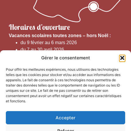
Horaires d’ouverture
V
acances scolaires toutes zones – hors Noël :
du 9 février au 6 mars 2026
du 7 au 30 avril 2026
du 1er juin au 30 septembre 2026
Gérer le consentement
du 19 au 30 octobre 2026
Pour offrir les meilleures expériences, nous utilisons des technologies
telles que les cookies pour stocker et/ou accéder aux informations des
Horaires d’ouverture au public :
appareils. Le fait de consentir à ces technologies nous permettra de
traiter des données telles que le comportement de navigation ou les ID
uniques sur ce site. Le fait de ne pas consentir ou de retirer son
Du 1er septembre au 30 juin 2026 (hors juillet et août)
consentement peut avoir un effet négatif sur certaines caractéristiques
du lundi au vendredi de 9h50 à 12h30 et de
et fonctions.
13h15 à 17h00
Accepter
Du 1er juillet au 31 août 2026
du lundi au samedi de 9h00 à 14h00
Refuser