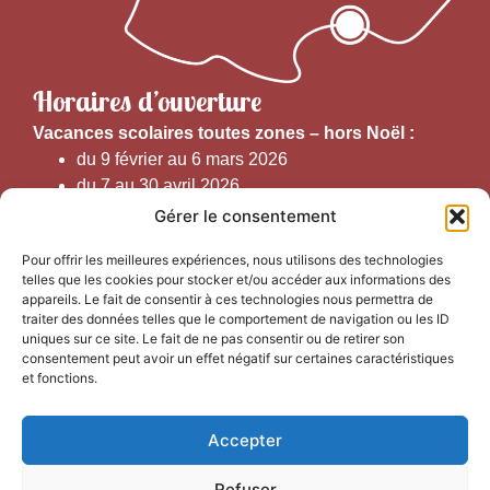
Horaires d’ouverture
V
acances scolaires toutes zones – hors Noël :
du 9 février au 6 mars 2026
du 7 au 30 avril 2026
du 1er juin au 30 septembre 2026
Gérer le consentement
du 19 au 30 octobre 2026
Pour offrir les meilleures expériences, nous utilisons des technologies
telles que les cookies pour stocker et/ou accéder aux informations des
Horaires d’ouverture au public :
appareils. Le fait de consentir à ces technologies nous permettra de
traiter des données telles que le comportement de navigation ou les ID
uniques sur ce site. Le fait de ne pas consentir ou de retirer son
Du 1er septembre au 30 juin 2026 (hors juillet et août)
consentement peut avoir un effet négatif sur certaines caractéristiques
du lundi au vendredi de 9h50 à 12h30 et de
et fonctions.
13h15 à 17h00
Accepter
Du 1er juillet au 31 août 2026
du lundi au samedi de 9h00 à 14h00
Refuser