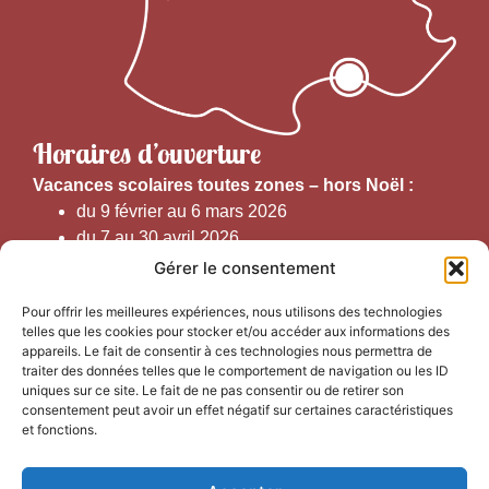
Horaires d’ouverture
V
acances scolaires toutes zones – hors Noël :
du 9 février au 6 mars 2026
du 7 au 30 avril 2026
du 1er juin au 30 septembre 2026
Gérer le consentement
du 19 au 30 octobre 2026
Pour offrir les meilleures expériences, nous utilisons des technologies
telles que les cookies pour stocker et/ou accéder aux informations des
Horaires d’ouverture au public :
appareils. Le fait de consentir à ces technologies nous permettra de
traiter des données telles que le comportement de navigation ou les ID
uniques sur ce site. Le fait de ne pas consentir ou de retirer son
Du 1er septembre au 30 juin 2026 (hors juillet et août)
consentement peut avoir un effet négatif sur certaines caractéristiques
du lundi au vendredi de 9h50 à 12h30 et de
et fonctions.
13h15 à 17h00