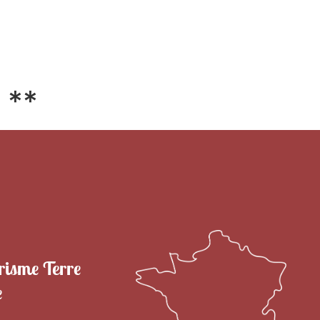
RITOIRE
VENIR EN TERRE DE CAMARGUE
SÉJOU
 **
risme Terre
e