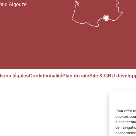
nt-d’Aigouze
ions légales
Confidentialité
Plan du site
Site & GRU dévelop
Pour offrir 
cookies pour
à ces techn
de navigatio
consentement