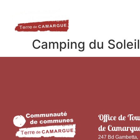
contenu
LA DESTINATION
LE TER
principal
Camping du Soleil
Office de Tou
de Camargu
247 Bd Gambetta,