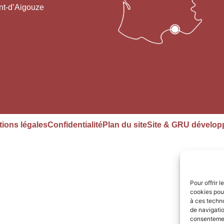
nt-d’Aigouze
ions légales
Confidentialité
Plan du site
Site & GRU dévelop
Pour offrir 
cookies pour
à ces techn
de navigatio
consentement