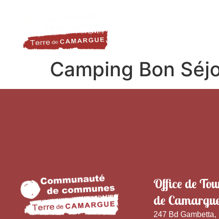
contenu
LA DESTINATION
LE TER
principal
Camping Bon Séjo
Office de Tou
de Camargu
247 Bd Gambetta,