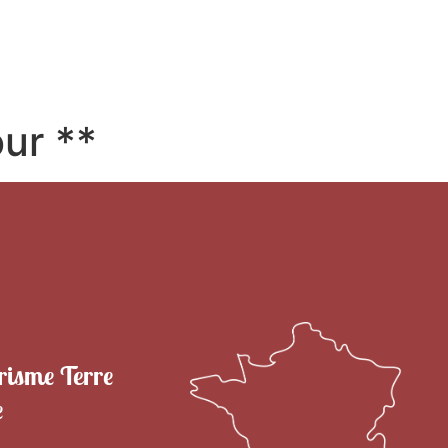
RITOIRE
VENIR EN TERRE DE CAMARGUE
SÉJOU
ur **
risme Terre
e