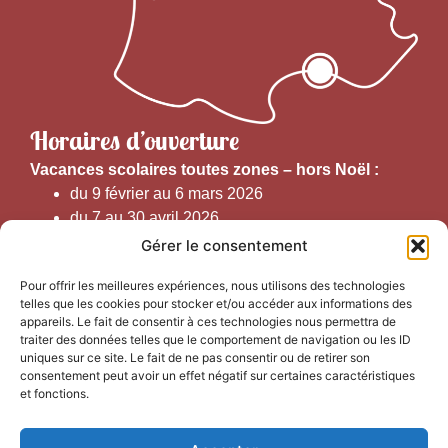
Horaires d’ouverture
V
acances scolaires toutes zones – hors Noël :
du 9 février au 6 mars 2026
du 7 au 30 avril 2026
du 1er juin au 30 septembre 2026
Gérer le consentement
du 19 au 30 octobre 2026
Pour offrir les meilleures expériences, nous utilisons des technologies
telles que les cookies pour stocker et/ou accéder aux informations des
Horaires d’ouverture au public :
appareils. Le fait de consentir à ces technologies nous permettra de
traiter des données telles que le comportement de navigation ou les ID
uniques sur ce site. Le fait de ne pas consentir ou de retirer son
Du 1er septembre au 30 juin 2026 (hors juillet et août)
consentement peut avoir un effet négatif sur certaines caractéristiques
du lundi au vendredi de 9h50 à 12h30 et de
et fonctions.
13h15 à 17h00