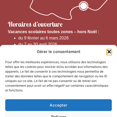
Horaires d’ouverture
V
acances scolaires toutes zones – hors Noël :
du 9 février au 6 mars 2026
du 7 au 30 avril 2026
du 1er juin au 30 septembre 2026
Gérer le consentement
du 19 au 30 octobre 2026
Pour offrir les meilleures expériences, nous utilisons des technologies
telles que les cookies pour stocker et/ou accéder aux informations des
Horaires d’ouverture au public :
appareils. Le fait de consentir à ces technologies nous permettra de
traiter des données telles que le comportement de navigation ou les ID
uniques sur ce site. Le fait de ne pas consentir ou de retirer son
Du 1er septembre au 30 juin 2026 (hors juillet et août)
consentement peut avoir un effet négatif sur certaines caractéristiques
du lundi au vendredi de 9h50 à 12h30 et de
et fonctions.
13h15 à 17h00
Accepter
Du 1er juillet au 31 août 2026
du lundi au samedi de 9h00 à 14h00
Refuser