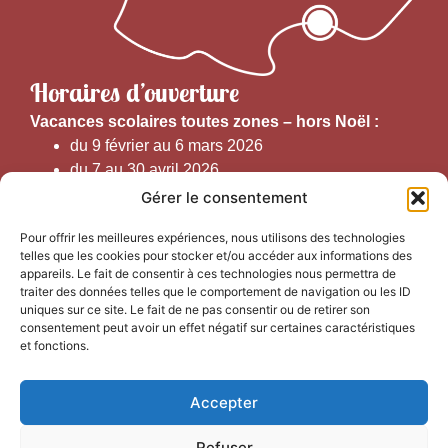
Horaires d’ouverture
V
acances scolaires toutes zones – hors Noël :
du 9 février au 6 mars 2026
du 7 au 30 avril 2026
du 1er juin au 30 septembre 2026
Gérer le consentement
du 19 au 30 octobre 2026
Pour offrir les meilleures expériences, nous utilisons des technologies
telles que les cookies pour stocker et/ou accéder aux informations des
Horaires d’ouverture au public :
appareils. Le fait de consentir à ces technologies nous permettra de
traiter des données telles que le comportement de navigation ou les ID
uniques sur ce site. Le fait de ne pas consentir ou de retirer son
Du 1er septembre au 30 juin 2026 (hors juillet et août)
consentement peut avoir un effet négatif sur certaines caractéristiques
du lundi au vendredi de 9h50 à 12h30 et de
et fonctions.
13h15 à 17h00
Accepter
Du 1er juillet au 31 août 2026
du lundi au samedi de 9h00 à 14h00
Refuser