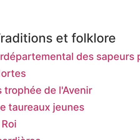
RITOIRE
VENIR EN TERRE DE CAMARGUE
SÉJOU
raditions et folklore
terdépartemental des sapeurs
Mortes
trophée de l'Avenir
e taureaux jeunes
 Roi