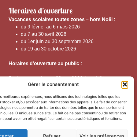
Horaires d’ouverture
V
acances scolaires toutes zones – hors Noël :
du 9 février au 6 mars 2026
du 7 au 30 avril 2026
du 1er juin au 30 septembre 2026
du 19 au 30 octobre 2026
Horaires d’ouverture au public :
Du 1er septembre au 30 juin 2026 (hors juillet et
Gérer le consentement
août)
du lundi au vendredi de 9h50 à 12h30 et de
les meilleures expériences, nous utilisons des technologies telles que les
13h15 à 17h00
 stocker et/ou accéder aux informations des appareils. Le fait de consentir
ologies nous permettra de traiter des données telles que le comportement
n ou les ID uniques sur ce site. Le fait de ne pas consentir ou de retirer son
Du 1er juillet au 31 août 2026
 peut avoir un effet négatif sur certaines caractéristiques et fonctions.
du lundi au samedi de 9h00 à 14h00
cepter
Refuser
Voir les préférences