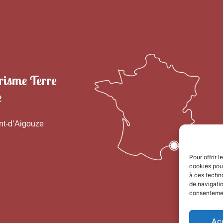
risme Terre
e
nt-d’Aigouze
Pour offrir 
cookies pour
à ces techn
de navigatio
consentement
Ac