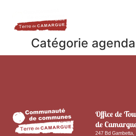
contenu
LA DESTINATION
LE TER
principal
Catégorie agenda
Office de Tou
de Camargu
247 Bd Gambetta,