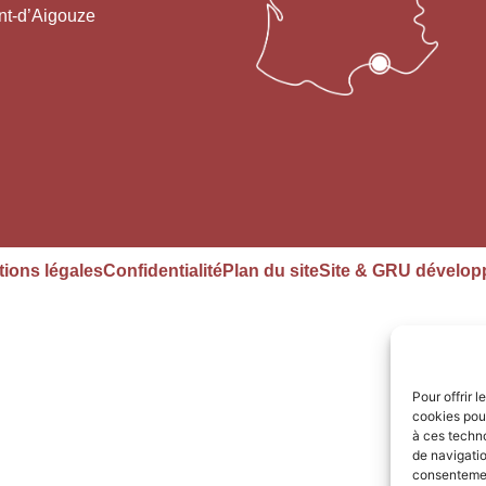
nt-d’Aigouze
ions légales
Confidentialité
Plan du site
Site & GRU dévelop
Pour offrir 
cookies pour
à ces techn
de navigatio
consentement