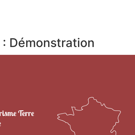
RITOIRE
VENIR EN TERRE DE CAMARGUE
SÉJOU
 :
Démonstration
risme Terre
e