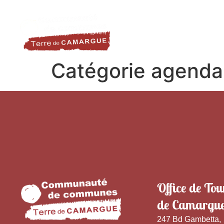
contenu
LA DESTINATION
LE TER
principal
Catégorie agenda
Office de Tou
de Camargu
247 Bd Gambetta,