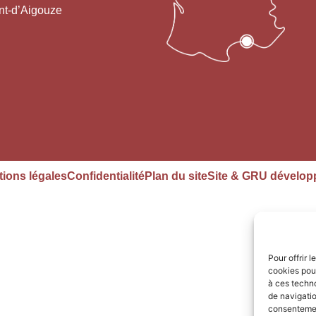
nt-d’Aigouze
ions légales
Confidentialité
Plan du site
Site & GRU dévelop
Pour offrir 
cookies pour
à ces techn
de navigatio
consentement