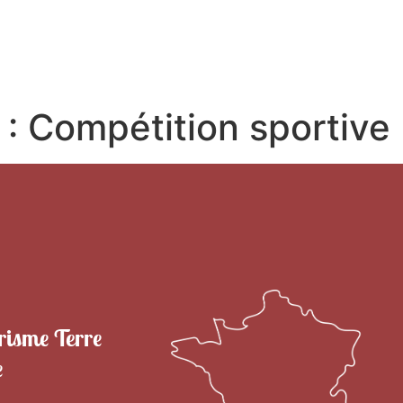
RITOIRE
VENIR EN TERRE DE CAMARGUE
SÉJOU
 :
Compétition sportive
risme Terre
e