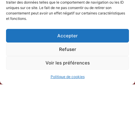
traiter des données telles que le comportement de navigation ou les ID
uniques sur ce site. Le fait de ne pas consentir ou de retirer son
consentement peut avoir un effet négatif sur certaines caractéristiques
NOUS CONTACTER
et fonctions.
Office de Tourisme Terre de
Accepter
Camargue
247 Bd Gambetta,
Refuser
30220 Saint-Laurent-d’Aigouze
04 66 77 22 31
Voir les préférences
Politique de cookies