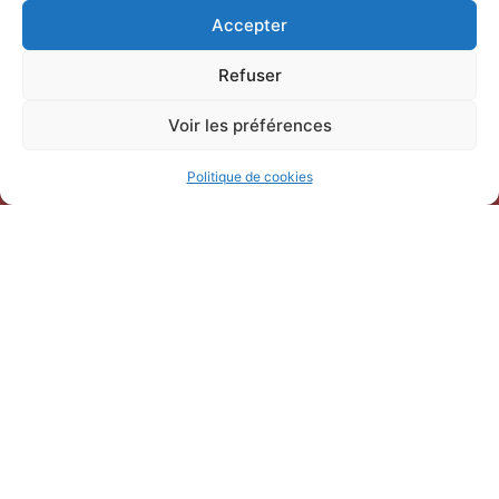
247 Bd Gambetta,
Accepter
30220 Saint-Laurent-d’Aigouze
04 66 77 22 31
Refuser
Voir les préférences
Politique de cookies