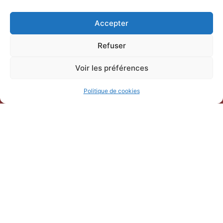
Camargue
Accepter
247 Bd Gambetta,
30220 Saint-Laurent-d’Aigouze
Refuser
04 66 77 22 31
Voir les préférences
Politique de cookies