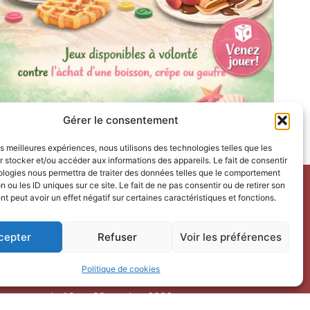
Gérer le consentement
les meilleures expériences, nous utilisons des technologies telles que les
 stocker et/ou accéder aux informations des appareils. Le fait de consentir
ologies nous permettra de traiter des données telles que le comportement
n ou les ID uniques sur ce site. Le fait de ne pas consentir ou de retirer son
 peut avoir un effet négatif sur certaines caractéristiques et fonctions.
Horaires d’ouverture
V
acances scolaires toutes zones – hors Noël :
cepter
Refuser
Voir les préférences
du 9 février au 6 mars 2026
du 7 au 30 avril 2026
Politique de cookies
du 1er juin au 30 septembre 2026
du 19 au 30 octobre 2026