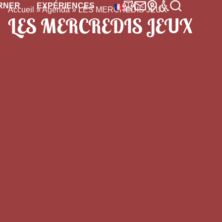
RNER
EXPÉRIENCES
Accueil
»
Agenda
»
LES MERCREDIS JEUX
LES MERCREDIS JEUX