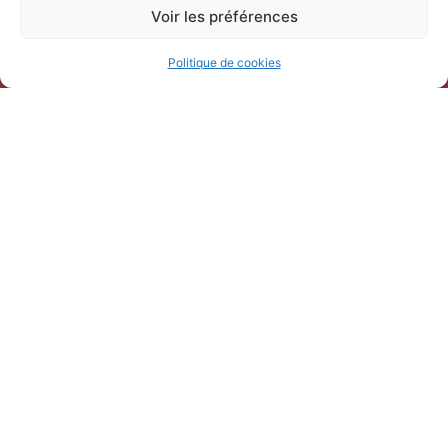
Voir les préférences
Politique de cookies
Horaires d’ouverture
V
acances scolaires toutes zones – hors Noël :
du 9 février au 6 mars 2026
du 7 au 30 avril 2026
du 1er juin au 30 septembre 2026