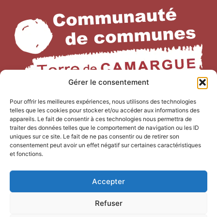
Gérer le consentement
Pour offrir les meilleures expériences, nous utilisons des technologies
NOUS CONTACTER
telles que les cookies pour stocker et/ou accéder aux informations des
Office de Tourisme Terre de
appareils. Le fait de consentir à ces technologies nous permettra de
traiter des données telles que le comportement de navigation ou les ID
Camargue
uniques sur ce site. Le fait de ne pas consentir ou de retirer son
consentement peut avoir un effet négatif sur certaines caractéristiques
247 Bd Gambetta,
et fonctions.
30220 Saint-Laurent-d’Aigouze
04 66 77 22 31
Accepter
Refuser