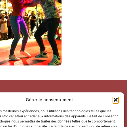
Horaires d’ouverture
Gérer le consentement
V
acances scolaires toutes zones – hors Noël :
les meilleures expériences, nous utilisons des technologies telles que les
du 9 février au 6 mars 2026
 stocker et/ou accéder aux informations des appareils. Le fait de consentir
du 7 au 30 avril 2026
ologies nous permettra de traiter des données telles que le comportement
n ou les ID uniques sur ce site. Le fait de ne pas consentir ou de retirer son