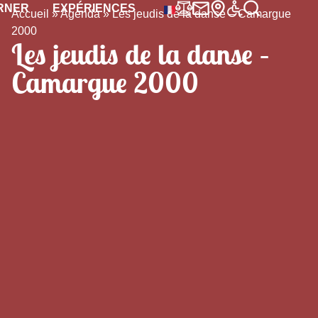
RNER
EXPÉRIENCES
Accueil
»
Agenda
»
Les jeudis de la danse – Camargue
2000
Les jeudis de la danse –
Camargue 2000