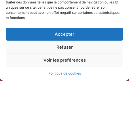
traiter des données telles que le comportement de navigation ou les ID
uniques sur ce site. Le fait de ne pas consentir ou de retirer son
consentement peut avoir un effet négatif sur certaines caractéristiques
NOUS CONTACTER
et fonctions.
Office de Tourisme Terre de
Accepter
Camargue
247 Bd Gambetta,
Refuser
30220 Saint-Laurent-d’Aigouze
04 66 77 22 31
Voir les préférences
Politique de cookies