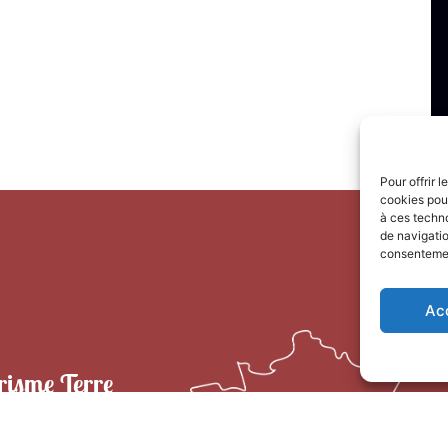
Pour offrir 
cookies pour
à ces techn
de navigatio
consentement
Ac
risme Terre
e