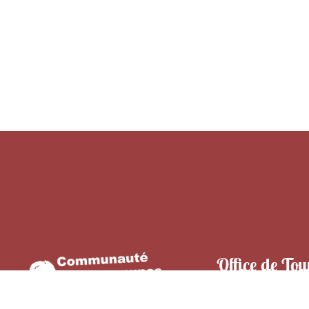
Office de Tou
de Camargu
247 Bd Gambetta,