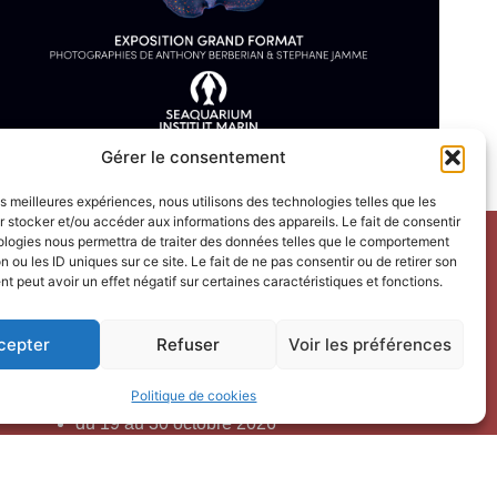
Gérer le consentement
les meilleures expériences, nous utilisons des technologies telles que les
 stocker et/ou accéder aux informations des appareils. Le fait de consentir
ologies nous permettra de traiter des données telles que le comportement
n ou les ID uniques sur ce site. Le fait de ne pas consentir ou de retirer son
Horaires d’ouverture
 peut avoir un effet négatif sur certaines caractéristiques et fonctions.
V
acances scolaires toutes zones – hors Noël :
cepter
Refuser
Voir les préférences
du 9 février au 6 mars 2026
du 7 au 30 avril 2026
Politique de cookies
du 1er juin au 30 septembre 2026
du 19 au 30 octobre 2026
Horaires d’ouverture au public :