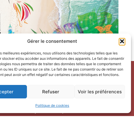
Gérer le consentement
les meilleures expériences, nous utilisons des technologies telles que les
 stocker et/ou accéder aux informations des appareils. Le fait de consentir
ologies nous permettra de traiter des données telles que le comportement
n ou les ID uniques sur ce site. Le fait de ne pas consentir ou de retirer son
 peut avoir un effet négatif sur certaines caractéristiques et fonctions.
Horaires d’ouverture
V
acances scolaires toutes zones – hors Noël :
cepter
Refuser
Voir les préférences
du 9 février au 6 mars 2026
du 7 au 30 avril 2026
Politique de cookies
du 1er juin au 30 septembre 2026
du 19 au 30 octobre 2026
Horaires d’ouverture au public :