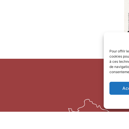
Pour offrir 
cookies pour
à ces techn
de navigatio
consentement
Ac
risme Terre
e