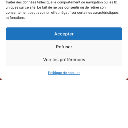
traiter des données telles que le comportement de navigation ou les ID
uniques sur ce site. Le fait de ne pas consentir ou de retirer son
consentement peut avoir un effet négatif sur certaines caractéristiques
NOUS CONTACTER
et fonctions.
Office de Tourisme Terre de
Accepter
Camargue
247 Bd Gambetta,
Refuser
30220 Saint-Laurent-d’Aigouze
04 66 77 22 31
Voir les préférences
Politique de cookies